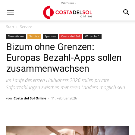
- Werbung -
Start
Service
Newsticker
Service
Spanien
Costa del Sol
Wirtschaft
Bizum ohne Grenzen:
Europas Bezahl-Apps sollen
zusammenwachsen
Im Laufe des ersten Halbjahres 2026 sollen private
Sofortzahlungen zwischen mehreren Ländern möglich sein
von
Costa del Sol Online
-
11. Februar 2026