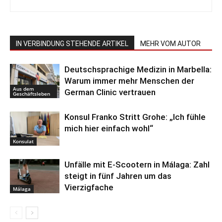
IN VERBINDUNG STEHENDE ARTIKEL
MEHR VOM AUTOR
Deutschsprachige Medizin in Marbella:
Warum immer mehr Menschen der
Aus dem
German Clinic vertrauen
Geschäftsleben
Konsul Franko Stritt Grohe: „Ich fühle
mich hier einfach wohl“
Konsulat
Unfälle mit E-Scootern in Málaga: Zahl
steigt in fünf Jahren um das
Vierzigfache
Málaga