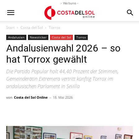
- Werbung -
Start
Costa del Sol
Torrox
Andalusien
Newsticker
Costa del Sol
Torrox
Andalusienwahl 2026 – so
hat Torrox gewählt
Die Partido Popular holt 44,40 Prozent der Stimmen,
Gemeinderätin Extremera vertritt künftig Torrox im
andalusischen Parlament in Sevilla
von
Costa del Sol Online
-
18. Mai 2026