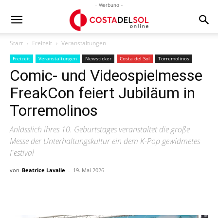
- Werbung -
Start
Freizeit
Veranstaltungen
Freizeit
Veranstaltungen
Newsticker
Costa del Sol
Torremolinos
Comic- und Videospielmesse
FreakCon feiert Jubiläum in
Torremolinos
Anlässlich ihres 10. Geburtstages veranstaltet die große
Messe der Unterhaltungskultur ein dem K-Pop gewidmetes
Festival
von
Beatrice Lavalle
-
19. Mai 2026