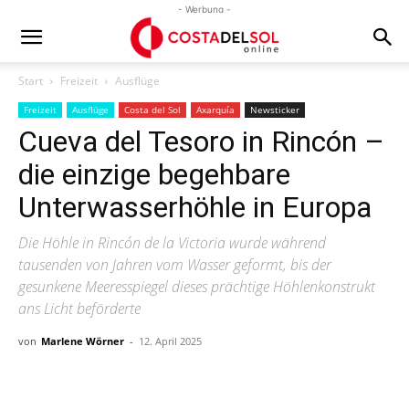
- Werbung -
Start
Freizeit
Ausflüge
Freizeit
Ausflüge
Costa del Sol
Axarquía
Newsticker
Cueva del Tesoro in Rincón –
die einzige begehbare
Unterwasserhöhle in Europa
Die Höhle in Rincón de la Victoria wurde während
tausenden von Jahren vom Wasser geformt, bis der
gesunkene Meeresspiegel dieses prächtige Höhlenkonstrukt
ans Licht beförderte
von
Marlene Wörner
-
12. April 2025