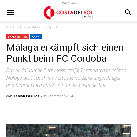
- Werbung -
Start
Costa del Sol
Sport
Costa del Sol
Sport
Málaga erkämpft sich einen
Punkt beim FC Córdoba
Das andalusische Derby lässt große Torchancen vermissen.
Málaga bleibt auch im vierten Saisonspiel ungeschlagen
und nimmt einen Punkt mit an die Costa del Sol
von
Fabian Pakulat
-
8. September 2024