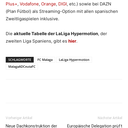
Plus+
,
Vodafone
,
Orange
,
DIGI
, etc.) sowie bei DAZN
(Plan Fútbol) als Streaming-Option mit allen spanischen
Zweitligaspielen inklusive.
Die
aktuelle Tabelle der LaLiga Hypermotion
, der
zweiten Liga Spaniens, gibt es
hier
.
SCHLAGWORTE
FC Malaga
LaLiga Hypermotion
MalagaADCeutaFC
Vorheriger Artikel
Nächster Artikel
Neue Dachkonstruktion der
Europäische Delegation prüft