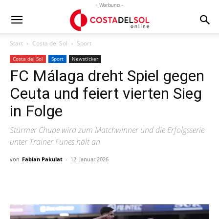
- Werbung -
Start
Costa del Sol
Sport
Costa del Sol
Sport
Newsticker
FC Málaga dreht Spiel gegen
Ceuta und feiert vierten Sieg
in Folge
Stürmer Chupe wird zum Matchwinner und die Erfolgsserie
unter Trainer Funes hält an
von
Fabian Pakulat
-
12. Januar 2026