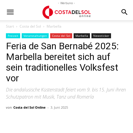
- Werbung -
Start
Costa del Sol
Marbella
Freizeit
Veranstaltungen
Costa del Sol
Marbella
Newsticker
Feria de San Bernabé 2025:
Marbella bereitet sich auf
sein traditionelles Volksfest
vor
Die andalusische Küstenstadt feiert vom 9. bis 15. Juni ihren
Schutzpatron mit Musik, Tanz und Romería
von
Costa del Sol Online
-
3. Juni 2025