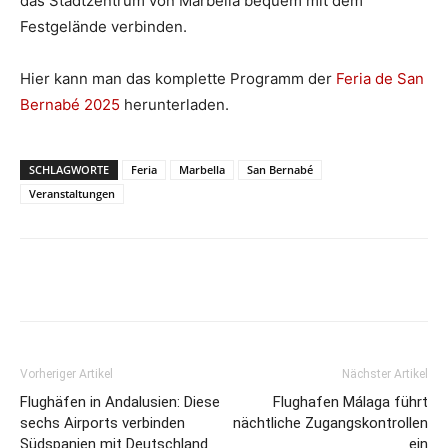
das Stadtzentrum von Marbella bequem mit dem
Festgelände verbinden.
Hier kann man das komplette Programm der
Feria de San
Bernabé 2025
herunterladen.
SCHLAGWORTE
Feria
Marbella
San Bernabé
Veranstaltungen
Vorheriger Artikel
Nächster Artikel
Flughäfen in Andalusien: Diese
Flughafen Málaga führt
sechs Airports verbinden
nächtliche Zugangskontrollen
Südspanien mit Deutschland
ein