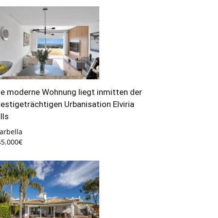
ie moderne Wohnung liegt inmitten der
restigeträchtigen Urbanisation Elviria
lls
arbella
45.000€