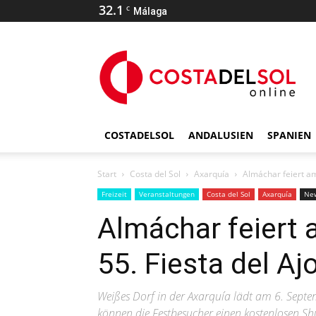
32.1
C
Málaga
COSTADELSOL
ANDALUSIEN
SPANIEN
Start
Costa del Sol
Axarquía
Almáchar feiert am
Freizeit
Veranstaltungen
Costa del Sol
Axarquía
New
Almáchar feiert 
55. Fiesta del A
Weißes Dorf in der Axarquía lädt am 6. Sept
können die Festbesucher einen kostenlosen S