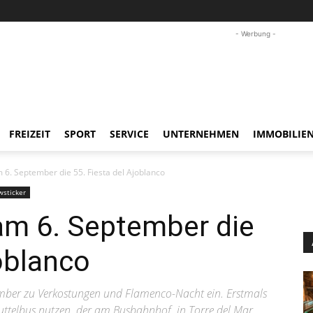
- Werbung -
FREIZEIT
SPORT
SERVICE
UNTERNEHMEN
IMMOBILIE
 6. September die 55. Fiesta del Ajoblanco
sticker
am 6. September die
joblanco
ember zu Verkostungen und Flamenco-Nacht ein. Erstmals
huttelbus nutzen, der am Busbahnhof in Torre del Mar