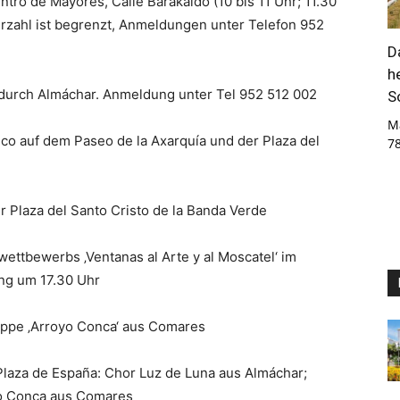
ro de Mayores, Calle Barakaldo (10 bis 11 Uhr; 11.30
merzahl ist begrenzt, Anmeldungen unter Telefon 952
D
h
durch Almáchar. Anmeldung unter Tel 952 512 002
S
M
co auf dem Paseo de la Axarquía und der Plaza del
7
Plaza del Santo Cristo de la Banda Verde
wettbewerbs ‚Ventanas al Arte y al Moscatel‘ im
ung um 17.30 Uhr
uppe ‚Arroyo Conca‘ aus Comares
Plaza de España: Chor Luz de Luna aus Almáchar;
yo Conca aus Comares