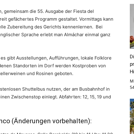
n, gemeinsam die 55. Ausgabe der Fiesta del
breit gefächertes Programm gestaltet. Vormittags kann
elle Zubereitung des Gerichts kennenlernen. Bei
nglischer Sprache erlebt man Almáchar einmal ganz
D
s gibt Ausstellungen, Aufführungen, lokale Folklore
p
edenen Standorten im Dorf werden Kostproben von
Hi
tellerweinen und Rosinen geboten.
M
5
stenlosen Shuttelbus nutzen, der am Busbahnhof in
inen Zwischenstop einlegt. Abfahrten: 12, 15, 19 und
nco (Änderungen vorbehalten):