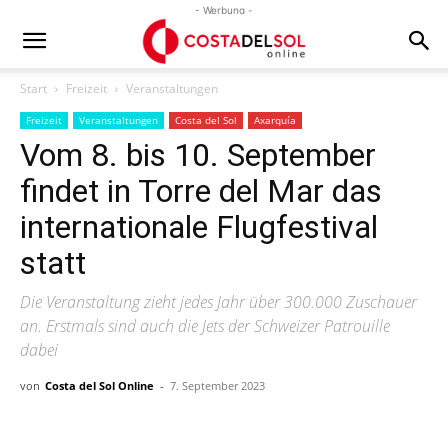
- Werbung -
Start
Freizeit
Veranstaltungen
Freizeit
Veranstaltungen
Costa del Sol
Axarquía
Vom 8. bis 10. September
findet in Torre del Mar das
internationale Flugfestival
statt
Die Veranstaltung zieht jedes Jahr über 300.000 Zuschauer
an. Erstmals sind auch die Jets der Schweizer Patrouille
dabei
von
Costa del Sol Online
-
7. September 2023