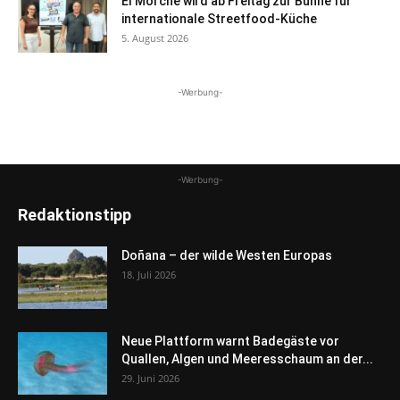
El Morche wird ab Freitag zur Bühne für
internationale Streetfood-Küche
5. August 2026
-Werbung-
-Werbung-
Redaktionstipp
Doñana – der wilde Westen Europas
18. Juli 2026
Neue Plattform warnt Badegäste vor
Quallen, Algen und Meeresschaum an der...
29. Juni 2026