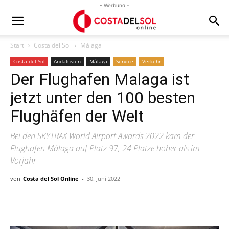
- Werbung -
Start
Costa del Sol
Málaga
Costa del Sol
Andalusien
Málaga
Service
Verkehr
Der Flughafen Malaga ist
jetzt unter den 100 besten
Flughäfen der Welt
Bei den SKYTRAX World Airport Awards 2022 kam der
Flughafen Málaga auf Platz 97, 24 Plätze höher als im
Vorjahr
von
Costa del Sol Online
-
30. Juni 2022