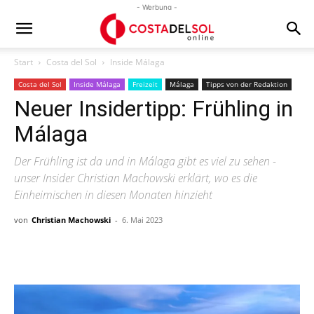
- Werbung -
Start
Costa del Sol
Inside Málaga
Costa del Sol
Inside Málaga
Freizeit
Málaga
Tipps von der Redaktion
Neuer Insidertipp: Frühling in
Málaga
Der Frühling ist da und in Málaga gibt es viel zu sehen -
unser Insider Christian Machowski erklärt, wo es die
Einheimischen in diesen Monaten hinzieht
von
Christian Machowski
-
6. Mai 2023