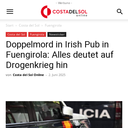
- Werbung -
Start
Costa del Sol
Fuengirola
Costa del Sol
Fuengirola
Newsticker
Doppelmord in Irish Pub in
Fuengirola: Alles deutet auf
Drogenkrieg hin
von
Costa del Sol Online
-
2. Juni 2025