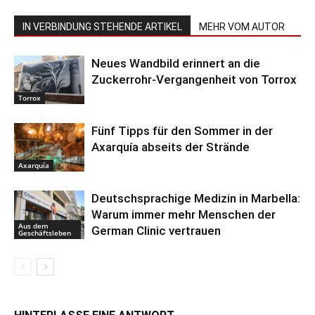
IN VERBINDUNG STEHENDE ARTIKEL
MEHR VOM AUTOR
Neues Wandbild erinnert an die
Zuckerrohr-Vergangenheit von Torrox
Torrox
Fünf Tipps für den Sommer in der
Axarquía abseits der Strände
Axarquía
Deutschsprachige Medizin in Marbella:
Warum immer mehr Menschen der
Aus dem
German Clinic vertrauen
Geschäftsleben