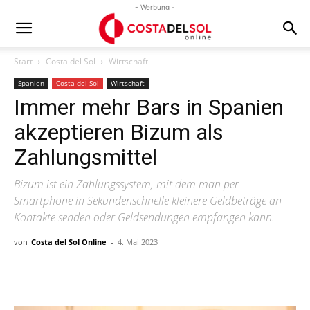
- Werbung -
Start
Costa del Sol
Wirtschaft
Spanien
Costa del Sol
Wirtschaft
Immer mehr Bars in Spanien
akzeptieren Bizum als
Zahlungsmittel
Bizum ist ein Zahlungssystem, mit dem man per
Smartphone in Sekundenschnelle kleinere Geldbeträge an
Kontakte senden oder Geldsendungen empfangen kann.
von
Costa del Sol Online
-
4. Mai 2023