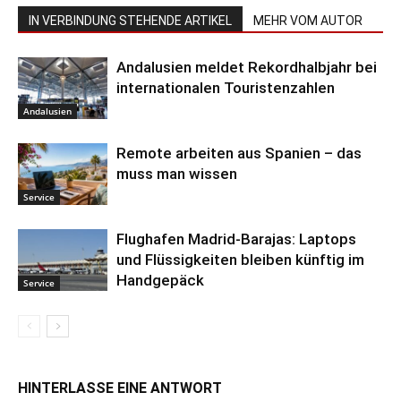
IN VERBINDUNG STEHENDE ARTIKEL
MEHR VOM AUTOR
Andalusien meldet Rekordhalbjahr bei
internationalen Touristenzahlen
Andalusien
Remote arbeiten aus Spanien – das
muss man wissen
Service
Flughafen Madrid-Barajas: Laptops
und Flüssigkeiten bleiben künftig im
Handgepäck
Service
HINTERLASSE EINE ANTWORT