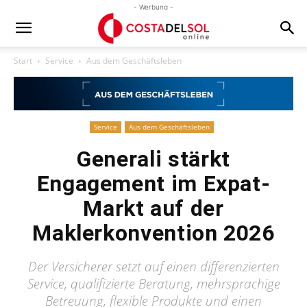
- Werbung -
Start
Service
Aus dem Geschäftsleben
Service
Aus dem Geschäftsleben
Generali stärkt
Engagement im Expat-
Markt auf der
Maklerkonvention 2026
Der Versicherer setzt auf einen differenzierten
Service, qualifizierte Beratung, mehrsprachige
Betreuung, flexible Produkte und einen