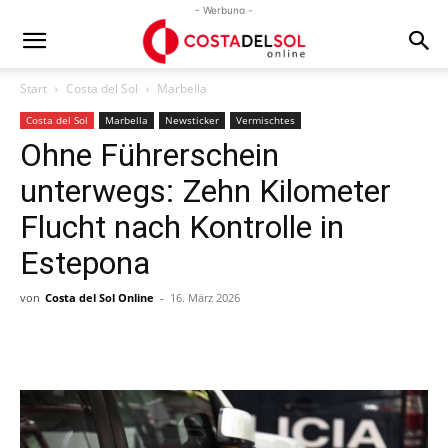
- Werbung -
Start
Costa del Sol
Marbella
Costa del Sol
Marbella
Newsticker
Vermischtes
Ohne Führerschein
unterwegs: Zehn Kilometer
Flucht nach Kontrolle in
Estepona
von
Costa del Sol Online
-
16. März 2026