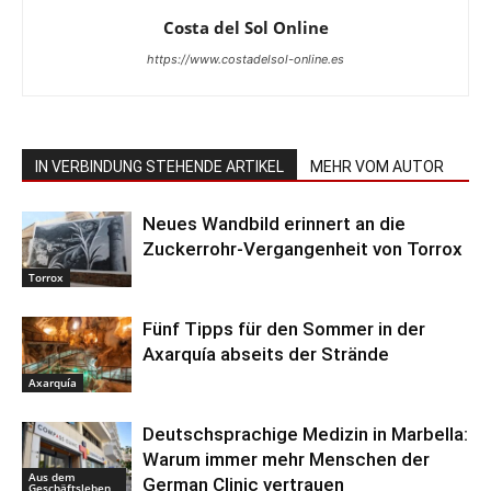
Costa del Sol Online
https://www.costadelsol-online.es
IN VERBINDUNG STEHENDE ARTIKEL
MEHR VOM AUTOR
Neues Wandbild erinnert an die
Zuckerrohr-Vergangenheit von Torrox
Torrox
Fünf Tipps für den Sommer in der
Axarquía abseits der Strände
Axarquía
Deutschsprachige Medizin in Marbella:
Warum immer mehr Menschen der
Aus dem
German Clinic vertrauen
Geschäftsleben