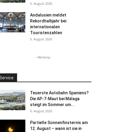
6. August 2026
Andalusien meldet
Rekordhalbjahr bei
internationalen
Touristenzahlen
5. August 2026
- Werbung -
Service
Teuerste Autobahn Spaniens?
Die AP-7-Maut bei Málaga
steigt im Sommer um...
6. August 2026
Partielle Sonnenfinsternis am
12. August – wann ist sie in