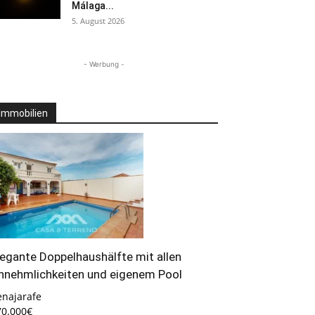
Málaga...
5. August 2026
- Werbung -
Immobilien
legante Doppelhaushälfte mit allen
nnehmlichkeiten und eigenem Pool
enajarafe
70.000€