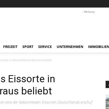
- Werbung -
FREIZEIT
SPORT
SERVICE
UNTERNEHMEN
IMMOBILIE
issorte in Deutschland überaus beliebt
s Eissorte in
raus beliebt
ren eine der bekanntesten Eissorten Deutschlands erschuf