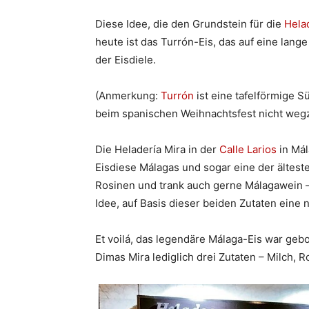
Diese Idee, die den Grundstein für die
Hela
heute ist das Turrón-Eis, das auf eine lange
der Eisdiele.
(Anmerkung:
Turrón
ist eine tafelförmige S
beim spanischen Weihnachtsfest nicht wegz
Die Heladería Mira in der
Calle Larios
in Mál
Eisdiese Málagas und sogar eine der ältest
Rosinen und trank auch gerne Málagawein –
Idee, auf Basis dieser beiden Zutaten eine 
Et voilá, das legendäre Málaga-Eis war geb
Dimas Mira lediglich drei Zutaten – Milch,