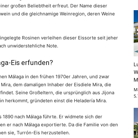
iner großen Beliebtheit erfreut. Der Name dieser
awein und die gleichnamige Weinregion, deren Weine
gelegte Rosinen verleihen dieser Eissorte seit jeher
fach unwiderstehliche Note.
aga-Eis erfunden?
L
W
en Málaga in den frühen 1970er Jahren, und zwar
M
ira, dem damaligen Inhaber der Eisdiele Mira, die
M
findet. Seine Großeltern, die ursprünglich aus Jijona
5
ón herkommt, gründeten einst die Heladería Mira.
s 1890 nach Málaga führte. Er widmete sich der
en er nach Málaga exportierte. Da die Familie von den
en sie, Turrón-Eis herzustellen.