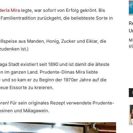
dería Mira
legte, war sofort von Erfolg gekrönt. Bis
 Familientradition zurückgeht, die beliebteste Sorte in
R
U
M
üßspeise aus Manden, Honig, Zucker und Eiklar, die
6
udenken ist.)
aga Stadt existiert seit 1890 und ist damit die älteste
en im ganzen Land. Prudente-Dimas Mira liebte
 und so kam er zu Beginn der 1970er Jahre auf die
neue Eissorte zu kreieren.
oren! Für sein originales Rezept verwendete Prudente-
 Rosinen und Málagawein.