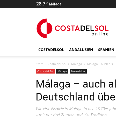
28.7
C
Málaga
COSTADELSOL
ANDALUSIEN
SPANIEN
Start
Costa del Sol
Málaga
Málaga – auch als E
Costa del Sol
Málaga
Newsticker
Málaga – auch al
Deutschland übe
Wie eine Eisdiele in Málaga in den 1970er Jah
– mit nur drei Zutaten und viel Tradition.