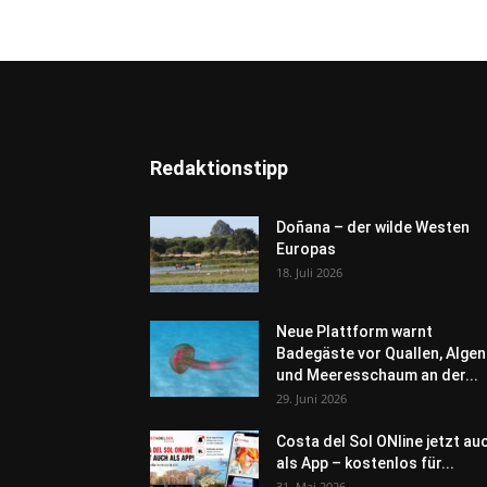
Redaktionstipp
Doñana – der wilde Westen
Europas
18. Juli 2026
Neue Plattform warnt
Badegäste vor Quallen, Algen
und Meeresschaum an der...
29. Juni 2026
Costa del Sol ONline jetzt au
als App – kostenlos für...
31. Mai 2026