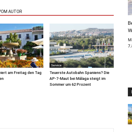
VOM AUTOR
B
W
M
7
Service
iert am Freitag den Tag
Teuerste Autobahn Spaniens? Die
en
AP-7-Maut bei Málaga steigt im
Sommer um 62 Prozent