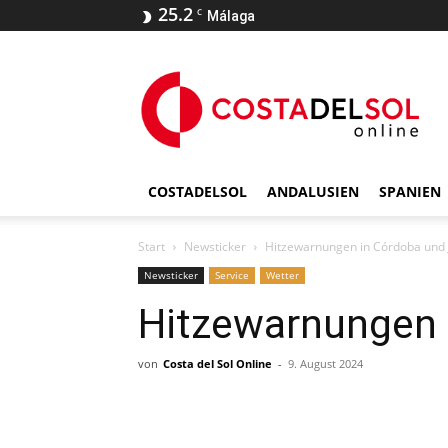
25.2
C
Málaga
COSTADELSOL
ANDALUSIEN
SPANIEN
Start
Newsticker
Hitzewarnungen in Córdoba und 
Newsticker
Service
Wetter
Hitzewarnungen 
von
Costa del Sol Online
-
9. August 2024
Teilen