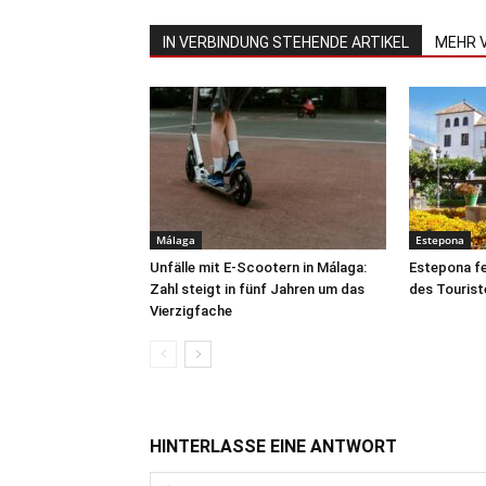
IN VERBINDUNG STEHENDE ARTIKEL
MEHR 
Málaga
Estepona
Unfälle mit E-Scootern in Málaga:
Estepona fe
Zahl steigt in fünf Jahren um das
des Tourist
Vierzigfache
HINTERLASSE EINE ANTWORT