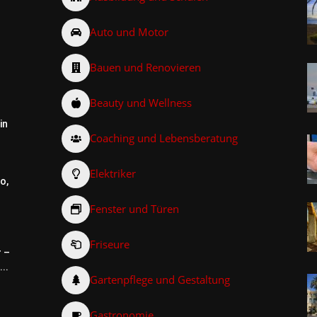
Auto und Motor
Bauen und Renovieren
Beauty und Wellness
in
Coaching und Lebensberatung
Elektriker
o,
Fenster und Türen
Friseure
r –
..
Gartenpflege und Gestaltung
Gastronomie