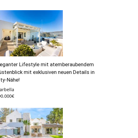
leganter Lifestyle mit atemberaubendem
üstenblick mit exklusiven neuen Details in
ity-Nähe!
arbella
90.000€