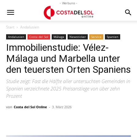
- Werbung -
Start
Andalusien
Andalusien
Costa del Sol
Málaga
Newsticker
Service
Spanien
Immobilienstudie: Vélez-
Málaga und Marbella unter
den teuersten Orten Spaniens
Studie zeigt: Fast die Hälfte aller untersuchten Gemeinden in
Spanien verzeichnete 2025 Preisanstiege von über zehn
Prozent
von
Costa del Sol Online
-
3. März 2026