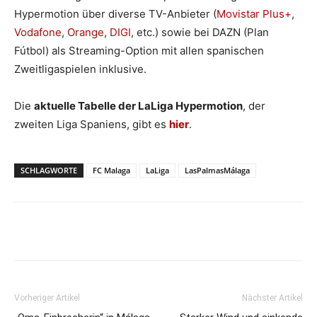
Hypermotion über diverse TV-Anbieter (
Movistar Plus+
,
Vodafone
,
Orange
,
DIGI
, etc.) sowie bei DAZN (Plan
Fútbol) als Streaming-Option mit allen spanischen
Zweitligaspielen inklusive.
Die
aktuelle Tabelle der LaLiga Hypermotion
, der
zweiten Liga Spaniens, gibt es
hier
.
SCHLAGWORTE
FC Malaga
LaLiga
LasPalmasMálaga
Vorheriger Artikel
Nächster Artikel