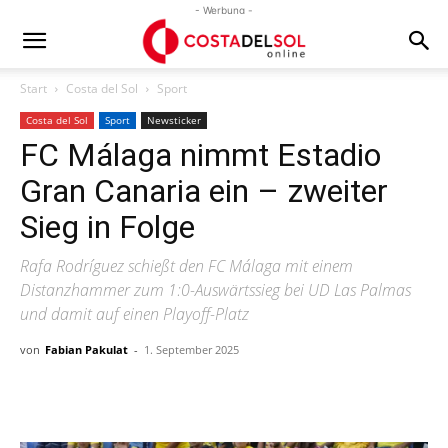
- Werbung -
Start
Costa del Sol
Sport
Costa del Sol
Sport
Newsticker
FC Málaga nimmt Estadio
Gran Canaria ein – zweiter
Sieg in Folge
Rafa Rodríguez schießt den FC Málaga mit einem
Distanzhammer zum 1:0-Auswärtssieg bei UD Las Palmas
und damit auf einen Playoff-Platz
von
Fabian Pakulat
-
1. September 2025