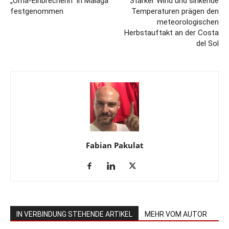
„Oma-Einbrecherin“ in Málaga
Starker Wind und sinkende
festgenommen
Temperaturen prägen den
meteorologischen
Herbstauftakt an der Costa
del Sol
Fabian Pakulat
IN VERBINDUNG STEHENDE ARTIKEL
MEHR VOM AUTOR