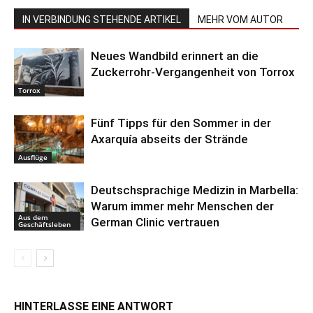
IN VERBINDUNG STEHENDE ARTIKEL
MEHR VOM AUTOR
Neues Wandbild erinnert an die
Zuckerrohr-Vergangenheit von Torrox
Torrox
Fünf Tipps für den Sommer in der
Axarquía abseits der Strände
Ausflüge
Deutschsprachige Medizin in Marbella:
Warum immer mehr Menschen der
Aus dem
German Clinic vertrauen
Geschäftsleben
HINTERLASSE EINE ANTWORT