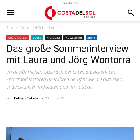
- Werbung -
Start
Costa del Sol
Leute
Costa del Sol
Leute
Marbella
Newsticker
Sport
Das große Sommerinterview
mit Laura und Jörg Wontorra
Im ausführlichen Gespräch berichten die bekannten
Sportmoderatoren über ihren Beruf sowie die aktuellen
Entwicklungen in Medien und im Fußball
von
Fabian Pakulat
-
20. Juli 2025