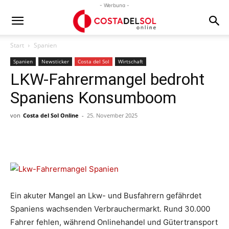
- Werbung -
Start
Spanien
Spanien
Newsticker
Costa del Sol
Wirtschaft
LKW-Fahrermangel bedroht
Spaniens Konsumboom
von
Costa del Sol Online
-
25. November 2025
Ein akuter Mangel an Lkw- und Busfahrern gefährdet
Spaniens wachsenden Verbrauchermarkt. Rund 30.000
Fahrer fehlen, während Onlinehandel und Gütertransport