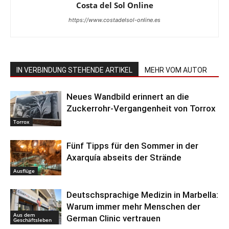
Costa del Sol Online
https://www.costadelsol-online.es
IN VERBINDUNG STEHENDE ARTIKEL
MEHR VOM AUTOR
Neues Wandbild erinnert an die
Zuckerrohr-Vergangenheit von Torrox
Torrox
Fünf Tipps für den Sommer in der
Axarquía abseits der Strände
Ausflüge
Deutschsprachige Medizin in Marbella:
Warum immer mehr Menschen der
Aus dem
German Clinic vertrauen
Geschäftsleben