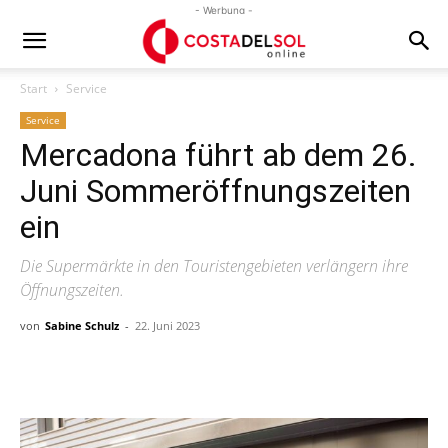
- Werbung -
Start
Service
Service
Mercadona führt ab dem 26.
Juni Sommeröffnungszeiten
ein
Die Supermärkte in den Touristengebieten verlängern ihre
Öffnungszeiten.
von
Sabine Schulz
-
22. Juni 2023