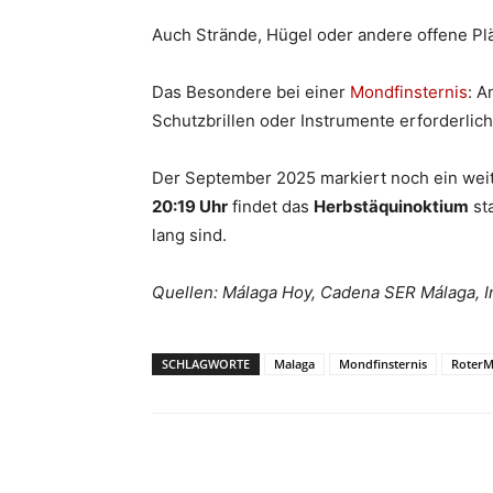
Auch Strände, Hügel oder andere offene Plätz
Das Besondere bei einer
Mondfinsternis
: A
Schutzbrillen oder Instrumente erforderlich
Der September 2025 markiert noch ein wei
20:19 Uhr
findet das
Herbstäquinoktium
sta
lang sind.
Quellen: Málaga Hoy, Cadena SER Málaga, In
SCHLAGWORTE
Malaga
Mondfinsternis
Roter
Teilen