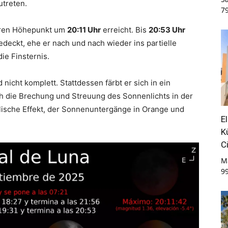
utreten.
7
ihren Höhepunkt um
20:11 Uhr
erreicht. Bis
20:53 Uhr
edeckt, ehe er nach und nach wieder ins partielle
ie Finsternis.
icht komplett. Stattdessen färbt er sich in ein
rch die Brechung und Streuung des Sonnenlichts in der
lische Effekt, der Sonnenuntergänge in Orange und
E
K
C
M
9