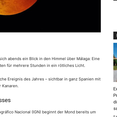
ich abends ein Blick in den Himmel über Málaga: Eine
en für mehrere Stunden in ein rötliches Licht.
che Ereignis des Jahres – sichtbar in ganz Spanien mit
r Kanaren.
E
P
sses
d
s
gráfico Nacional (IGN) beginnt der Mond bereits um
S