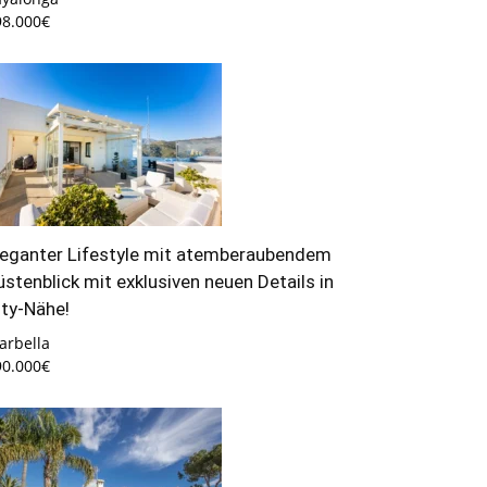
98.000€
leganter Lifestyle mit atemberaubendem
üstenblick mit exklusiven neuen Details in
ity-Nähe!
arbella
90.000€