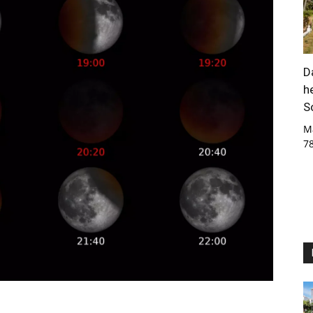
D
h
S
M
7