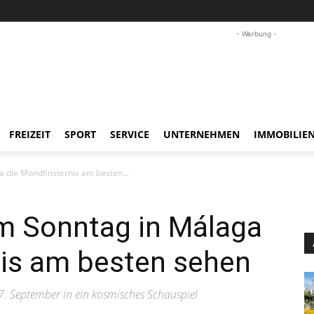
- Werbung -
FREIZEIT
SPORT
SERVICE
UNTERNEHMEN
IMMOBILIE
 die Mondfinsternis am besten...
m Sonntag in Málaga
nis am besten sehen
. September in ein kosmisches Schauspiel