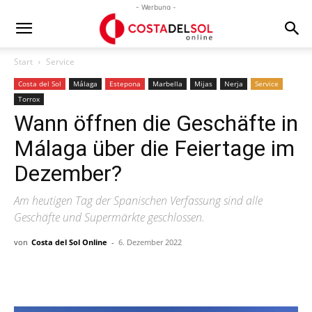
- Werbung -
Start
Service
Costa del Sol
Málaga
Estepona
Marbella
Mijas
Nerja
Service
Torrox
Wann öffnen die Geschäfte in
Málaga über die Feiertage im
Dezember?
Am heutigen Tag der Spanischen Verfassung sind alle
Geschäfte und Supermärkte geschlossen.
von
Costa del Sol Online
-
6. Dezember 2022