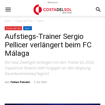
- Werbung -
Start
Costa del Sol
Sport
Costa del Sol
Sport
Aufstiegs-Trainer Sergio
Pellicer verlängert beim FC
Málaga
Der neue Zweitligist verlängert mit dem Trainer bis 2026,
Topstürmer Roberto steht hingegen vor dem Absprung.
Dauerkartenverkauf beginnt
von
Fabian Pakulat
-
3. Juli 2024