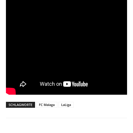
SCHLAGWORTE
FC Malaga
LaLiga