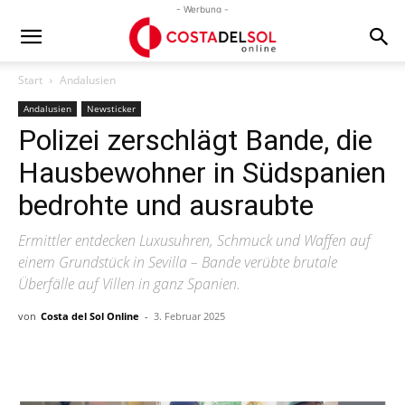
- Werbung -
Start
Andalusien
Andalusien
Newsticker
Polizei zerschlägt Bande, die
Hausbewohner in Südspanien
bedrohte und ausraubte
Ermittler entdecken Luxusuhren, Schmuck und Waffen auf
einem Grundstück in Sevilla – Bande verübte brutale
Überfälle auf Villen in ganz Spanien.
von
Costa del Sol Online
-
3. Februar 2025