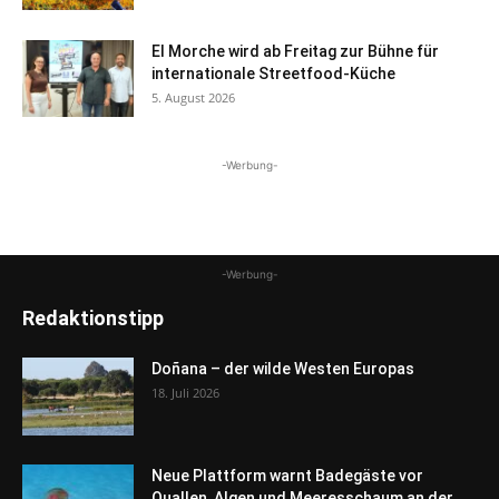
El Morche wird ab Freitag zur Bühne für
internationale Streetfood-Küche
5. August 2026
-Werbung-
-Werbung-
Redaktionstipp
Doñana – der wilde Westen Europas
18. Juli 2026
Neue Plattform warnt Badegäste vor
Quallen, Algen und Meeresschaum an der...