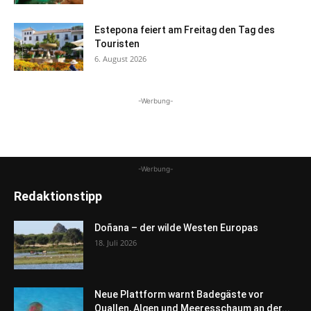
Estepona feiert am Freitag den Tag des
Touristen
6. August 2026
-Werbung-
-Werbung-
Redaktionstipp
Doñana – der wilde Westen Europas
18. Juli 2026
Neue Plattform warnt Badegäste vor
Quallen, Algen und Meeresschaum an der...