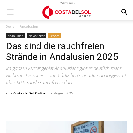
- Werbung -
Start
Andalusien
Andalusien
Newsticker
Service
Das sind die rauchfreien
Strände in Andalusien 2025
Im ganzen Küstengebiet Andalusiens gibt es deutlich mehr
Nichtraucherzonen – von Cádiz bis Granada nun insgesamt
über 50 Strände rauchfrei erklärt
von
Costa del Sol Online
-
7. August 2025