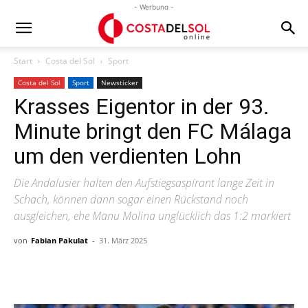
- Werbung -
Start
Costa del Sol
Sport
Costa del Sol
Sport
Newsticker
Krasses Eigentor in der 93.
Minute bringt den FC Málaga
um den verdienten Lohn
Die Andalusier halten den Aufstiegsaspirant lange Zeit in
Schach, können dann sogar einen Rückstand noch
ausgleichen, ehe Manu Molina unglücklich das 1:2 markiert
von
Fabian Pakulat
-
31. März 2025