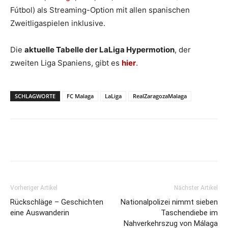
Fútbol) als Streaming-Option mit allen spanischen
Zweitligaspielen inklusive.
Die
aktuelle Tabelle der LaLiga Hypermotion
, der
zweiten Liga Spaniens, gibt es
hier
.
SCHLAGWORTE
FC Malaga
LaLiga
RealZaragozaMalaga
Vorheriger Artikel
Nächster Artikel
Rückschläge – Geschichten
Nationalpolizei nimmt sieben
eine Auswanderin
Taschendiebe im
Nahverkehrszug von Málaga