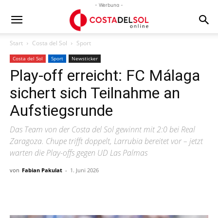
- Werbung -
Start
Costa del Sol
Sport
Costa del Sol
Sport
Newsticker
Play-off erreicht: FC Málaga
sichert sich Teilnahme an
Aufstiegsrunde
Das Team von der Costa del Sol gewinnt mit 2:0 bei Real
Zaragoza. Chupe trifft doppelt, Larrubia bereitet vor – jetzt
warten die Play-offs gegen UD Las Palmas
von
Fabian Pakulat
-
1. Juni 2026