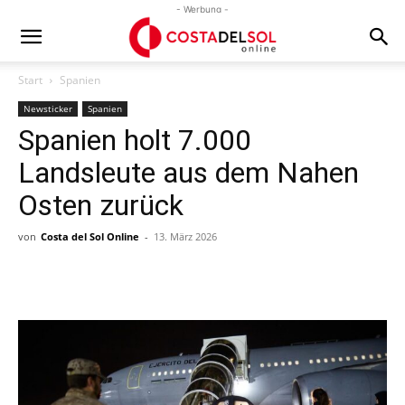
- Werbung -
Start
Spanien
Newsticker
Spanien
Spanien holt 7.000
Landsleute aus dem Nahen
Osten zurück
von
Costa del Sol Online
-
13. März 2026