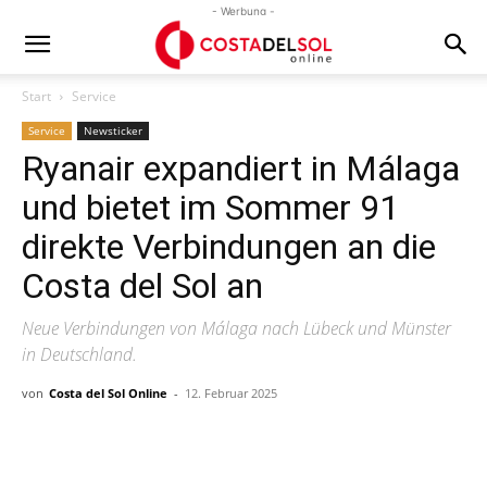
- Werbung -
Start
Service
Service
Newsticker
Ryanair expandiert in Málaga
und bietet im Sommer 91
direkte Verbindungen an die
Costa del Sol an
Neue Verbindungen von Málaga nach Lübeck und Münster
in Deutschland.
von
Costa del Sol Online
-
12. Februar 2025