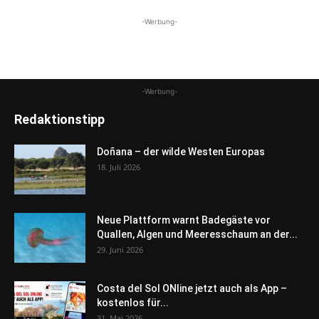
-Werbung-
-Werbung-
Redaktionstipp
Doñana – der wilde Westen Europas
18. Juli 2026
Neue Plattform warnt Badegäste vor
Quallen, Algen und Meeresschaum an der...
29. Juni 2026
Costa del Sol ONline jetzt auch als App –
kostenlos für...
31. Mai 2026