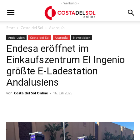
- Werbung -
Start
Costa del Sol
Axarquía
Andalusien
Costa del Sol
Axarquía
Newsticker
Endesa eröffnet im
Einkaufszentrum El Ingenio
größte E-Ladestation
Andalusiens
von
Costa del Sol Online
-
16. Juli 2025