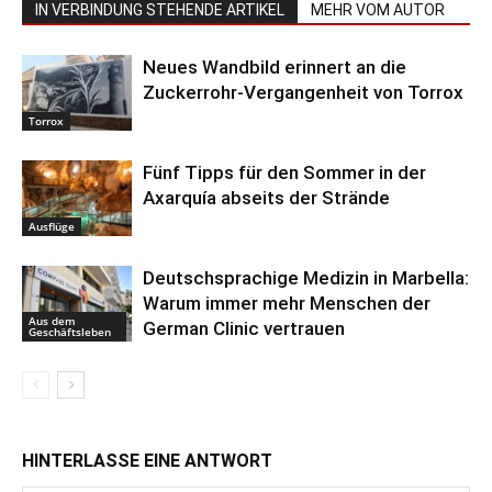
IN VERBINDUNG STEHENDE ARTIKEL
MEHR VOM AUTOR
Neues Wandbild erinnert an die
Zuckerrohr-Vergangenheit von Torrox
Torrox
Fünf Tipps für den Sommer in der
Axarquía abseits der Strände
Ausflüge
Deutschsprachige Medizin in Marbella:
Warum immer mehr Menschen der
Aus dem
German Clinic vertrauen
Geschäftsleben
HINTERLASSE EINE ANTWORT