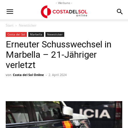
- Werbung -
Start
Newsticker
Costa del Sol
Marbella
Newsticker
Erneuter Schusswechsel in
Marbella – 21-Jähriger
verletzt
von
Costa del Sol Online
-
2. April 2024