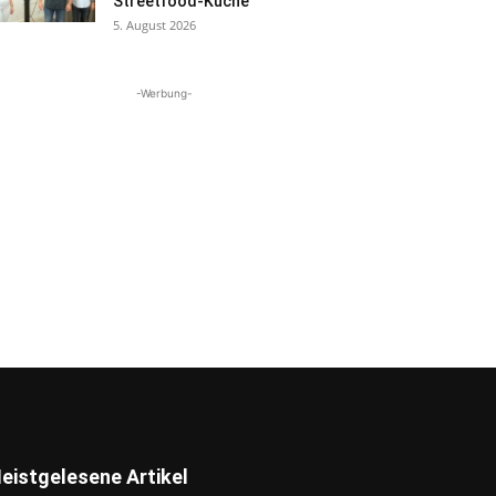
Streetfood-Küche
5. August 2026
-Werbung-
eistgelesene Artikel