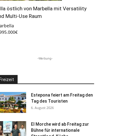
illa östlich von Marbella mit Versatility
nd Multi-Use Raum
arbella
.995.000€
-Werbung-
Freizeit
Estepona feiert am Freitag den
Tag des Touristen
6. August 2026
El Morche wird ab Freitag zur
Bühne für internationale