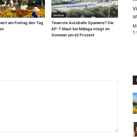
V
Service
u
iert am Freitag den Tag
Teuerste Autobahn Spaniens? Die
M
en
AP-7-Maut bei Málaga steigt im
1
Sommer um 62 Prozent