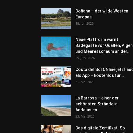
Doñana – der wilde Westen
Europas
18. Juli 2026
Neue Plattform warnt
Badegäste vor Quallen, Algen
und Meeresschaum an der...
29. Juni 2026
Costa del Sol ONline jetzt au
als App – kostenlos für...
31. Mai 2026
La Barrosa – einer der
schönsten Strände in
Andalusien
23. Mai 2026
Das digitale Zertifikat: So