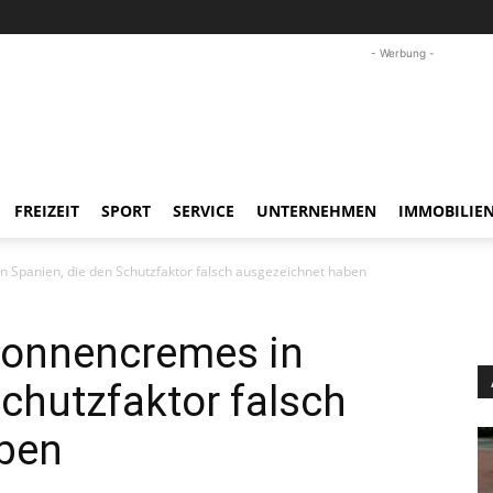
- Werbung -
FREIZEIT
SPORT
SERVICE
UNTERNEHMEN
IMMOBILIE
n Spanien, die den Schutzfaktor falsch ausgezeichnet haben
 Sonnencremes in
Schutzfaktor falsch
ben