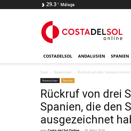
29.3
C
Málaga
COSTADELSOL
ANDALUSIEN
SPANIEN
Start
Newsticker
Rückruf von drei Sonnencremes i
Newsticker
Service
Rückruf von drei
Spanien, die den 
ausgezeichnet ha
von
Costa del Sol Online
-
29. März 2024