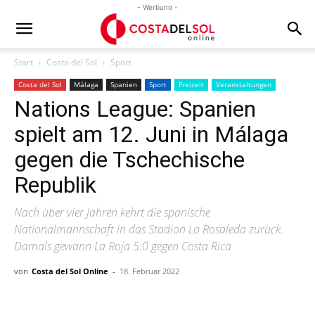
- Werbung -
Start
Costa del Sol
Sport
Costa del Sol
Málaga
Spanien
Sport
Freizeit
Veranstaltungen
Nations League: Spanien
spielt am 12. Juni in Málaga
gegen die Tschechische
Republik
Nach über vier Jahren kehrt die spanische
Nationalmannschaft in das Stadion La Rosaleda zurück.
Damals gewann La Roja 5:0 gegen Costa Rica
von
Costa del Sol Online
-
18. Februar 2022