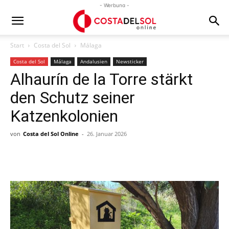
- Werbung -
Start
Costa del Sol
Málaga
Costa del Sol
Málaga
Andalusien
Newsticker
Alhaurín de la Torre stärkt
den Schutz seiner
Katzenkolonien
von
Costa del Sol Online
-
26. Januar 2026