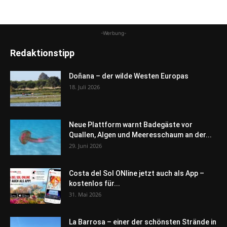
-Werbung-
Redaktionstipp
Doñana – der wilde Westen Europas
18. Juli 2026
Neue Plattform warnt Badegäste vor
Quallen, Algen und Meeresschaum an der...
29. Juni 2026
Costa del Sol ONline jetzt auch als App –
kostenlos für...
31. Mai 2026
La Barrosa – einer der schönsten Strände in