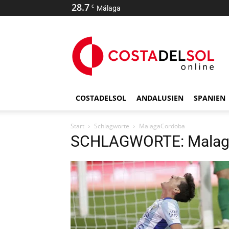
28.7
C
Málaga
COSTADELSOL
ANDALUSIEN
SPANIEN
Start
Schlagworte
MalagaCordoba
SCHLAGWORTE: Malag