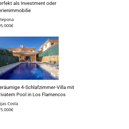
erfekt als Investment oder
erienimmobilie
stepona
95.000€
eräumige 4-Schlafzimmer-Villa mit
rivatem Pool in Los Flamencos
jas Costa
75.000€