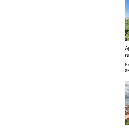
A
r
B
8