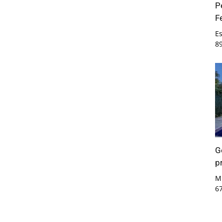
P
F
E
8
G
p
Mi
6