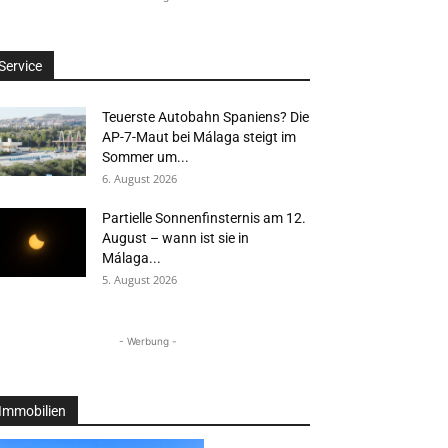
Service
Teuerste Autobahn Spaniens? Die
AP-7-Maut bei Málaga steigt im
Sommer um...
6. August 2026
Partielle Sonnenfinsternis am 12.
August – wann ist sie in
Málaga...
5. August 2026
- Werbung -
Immobilien