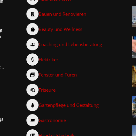
en
Bauen und Renovieren
Beauty und Wellness
gt
n
Coaching und Lebensberatung
Elektriker
...
Fenster und Türen
Friseure
–
Gartenpflege und Gestaltung
ga
Gastronomie
Haushaltstechnik