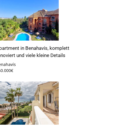
partment in Benahavís, komplett
enoviert und viele kleine Details
enahavís
50.000€