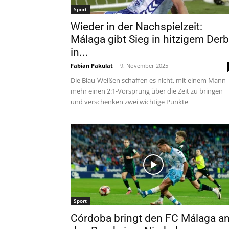
Sport
Wieder in der Nachspielzeit:
Málaga gibt Sieg in hitzigem Der
in...
Fabian Pakulat
-
9. November 2025
Die Blau-Weißen schaffen es nicht, mit einem Mann
mehr einen 2:1-Vorsprung über die Zeit zu bringen
und verschenken zwei wichtige Punkte
Sport
Córdoba bringt den FC Málaga a