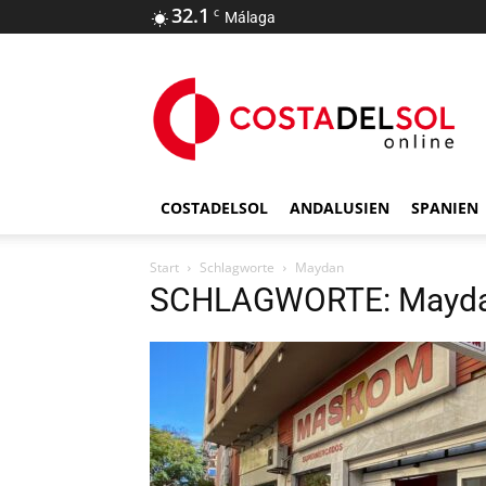
32.1
C
Málaga
COSTADELSOL
ANDALUSIEN
SPANIEN
Start
Schlagworte
Maydan
SCHLAGWORTE: Mayd