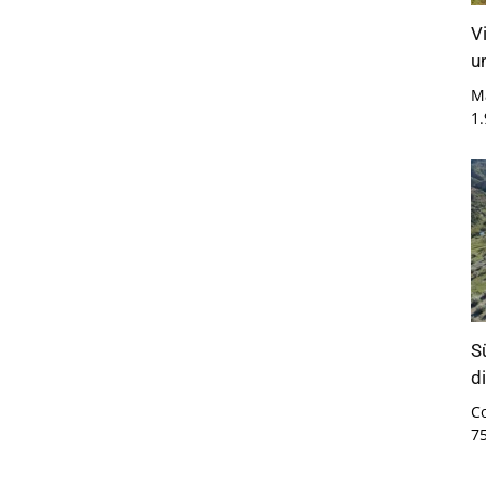
V
u
M
1
S
d
C
7