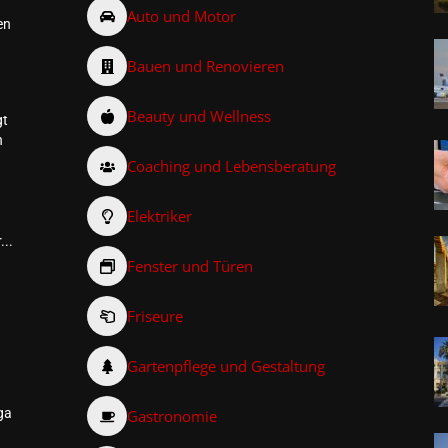
Auto und Motor
en
Bauen und Renovieren
Beauty und Wellness
gt
n
Coaching und Lebensberatung
Elektriker
...
Fenster und Türen
Friseure
–
Gartenpflege und Gestaltung
ga
Gastronomie