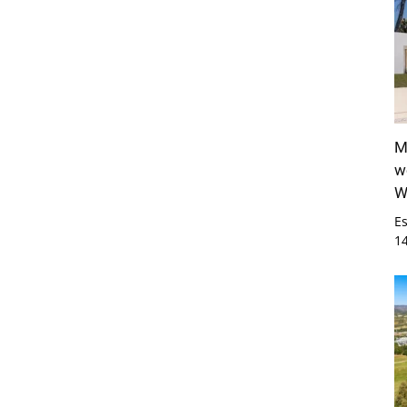
M
w
W
E
1