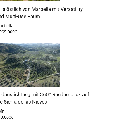
illa östlich von Marbella mit Versatility
nd Multi-Use Raum
arbella
.995.000€
üdausrichtung mit 360º Rundumblick auf
ie Sierra de las Nieves
oín
50.000€