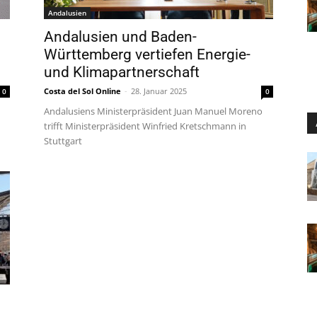
Andalusien
Andalusien und Baden-
Württemberg vertiefen Energie-
und Klimapartnerschaft
Costa del Sol Online
-
28. Januar 2025
0
0
Andalusiens Ministerpräsident Juan Manuel Moreno
trifft Ministerpräsident Winfried Kretschmann in
Stuttgart