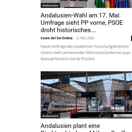
Andalusien
Andalusien-Wahl am 17. Mai:
Umfrage sieht PP vorne, PSOE
droht historisches...
Costa del Sol Online
-
6. Mai 2026
Neue Umfrage des staatlichen Forschungsinstituts
Centra sieht amtierenden Ministerpräsidenten Juan
Manuel Moreno bei 42 Prozent
Andalusien
Andalusien plant eine