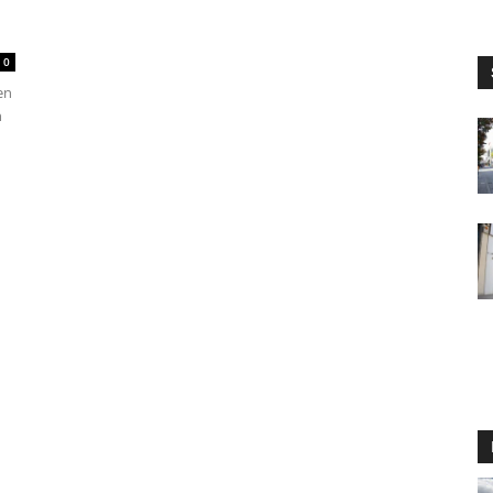
0
en
n