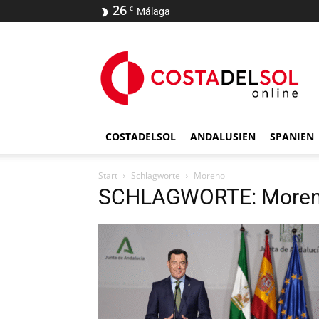
26
C
Málaga
COSTADELSOL
ANDALUSIEN
SPANIEN
Start
Schlagworte
Moreno
SCHLAGWORTE: More