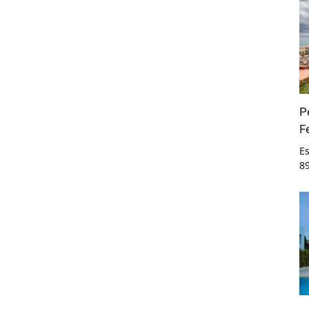
P
F
E
8