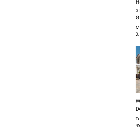
H
s
G
M
3
W
D
T
4