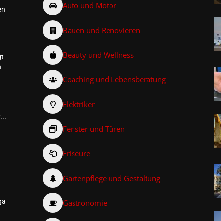
Auto und Motor
en
Bauen und Renovieren
Beauty und Wellness
gt
n
Coaching und Lebensberatung
Elektriker
...
Fenster und Türen
Friseure
–
Gartenpflege und Gestaltung
ga
Gastronomie