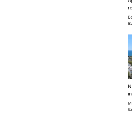
A
r
B
8
N
i
M
9