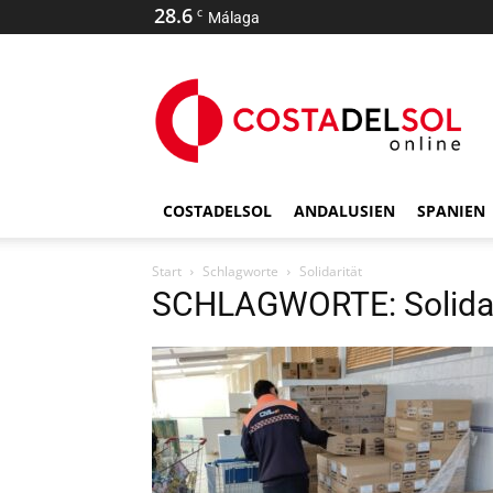
28.6
C
Málaga
COSTADELSOL
ANDALUSIEN
SPANIEN
Start
Schlagworte
Solidarität
SCHLAGWORTE: Solidar