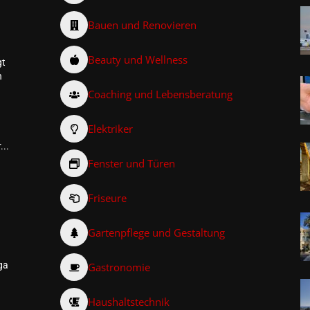
Bauen und Renovieren
Beauty und Wellness
gt
n
Coaching und Lebensberatung
Elektriker
...
Fenster und Türen
Friseure
–
Gartenpflege und Gestaltung
ga
Gastronomie
Haushaltstechnik