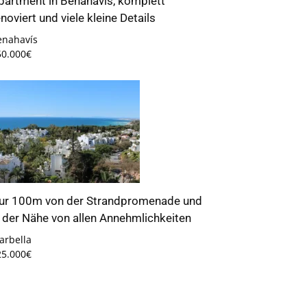
partment in Benahavís, komplett
enoviert und viele kleine Details
enahavís
50.000€
ur 100m von der Strandpromenade und
n der Nähe von allen Annehmlichkeiten
arbella
25.000€