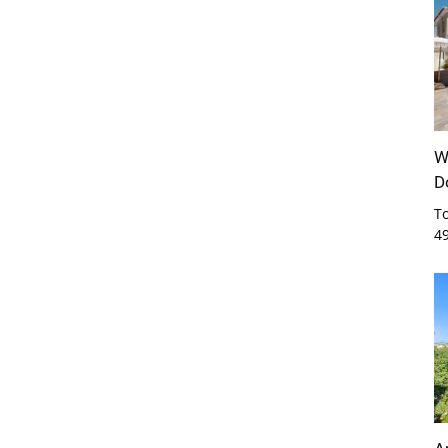
W
D
T
4