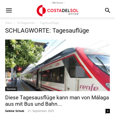
- Werbung -
Start
Schlagworte
Tagesauflüge
SCHLAGWORTE: Tagesauflüge
Service
Diese Tagesausflüge kann man von Málaga
aus mit Bus und Bahn...
Sabine Schulz
-
21. September 2025
0