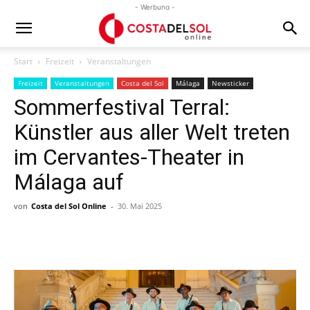
- Werbung -
Start
Freizeit
Veranstaltungen
Freizeit
Veranstaltungen
Costa del Sol
Málaga
Newsticker
Sommerfestival Terral:
Künstler aus aller Welt treten
im Cervantes-Theater in
Málaga auf
von
Costa del Sol Online
-
30. Mai 2025