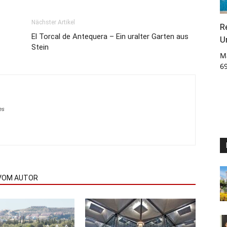
Nächster Artikel
R
El Torcal de Antequera – Ein uralter Garten aus
U
Stein
M
6
es
VOM AUTOR