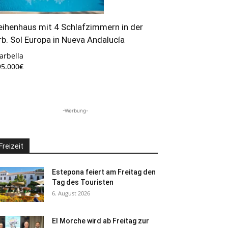
eihenhaus mit 4 Schlafzimmern in der
rb. Sol Europa in Nueva Andalucía
arbella
95.000€
-Werbung-
Freizeit
Estepona feiert am Freitag den
Tag des Touristen
6. August 2026
El Morche wird ab Freitag zur