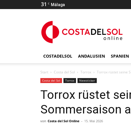
31
C
Málaga
COSTADELSOL
ANDALUSIEN
SPANIEN
Start
Costa del Sol
Torrox
Torrox rüstet seine 
Costa del Sol
Torrox
Newsticker
Torrox rüstet sei
Sommersaison a
von
Costa del Sol Online
-
15. Mai 2026