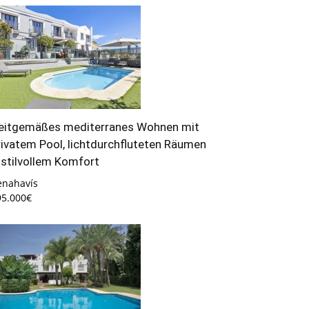
eitgemäßes mediterranes Wohnen mit
rivatem Pool, lichtdurchfluteten Räumen
 stilvollem Komfort
enahavís
95.000€