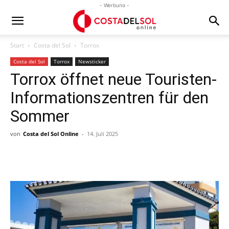
- Werbung -
Start
Costa del Sol
Torrox
Costa del Sol
Torrox
Newsticker
Torrox öffnet neue Touristen-
Informationszentren für den
Sommer
von
Costa del Sol Online
-
14. Juli 2025