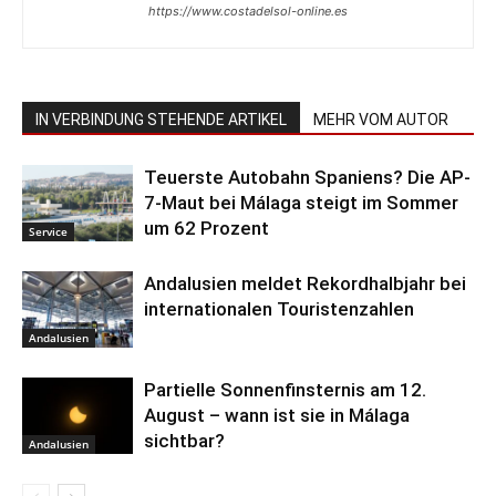
https://www.costadelsol-online.es
IN VERBINDUNG STEHENDE ARTIKEL
MEHR VOM AUTOR
Teuerste Autobahn Spaniens? Die AP-
7-Maut bei Málaga steigt im Sommer
um 62 Prozent
Service
Andalusien meldet Rekordhalbjahr bei
internationalen Touristenzahlen
Andalusien
Partielle Sonnenfinsternis am 12.
August – wann ist sie in Málaga
sichtbar?
Andalusien