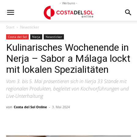
- Werbung -
Start
Newsticker
Costa del Sol
Nerja
Newsticker
Kulinarisches Wochenende in
Nerja – Sabor a Málaga lockt
mit lokalen Spezialitäten
Vom 3. bis 5. Mai präsentieren sich in Nerja 33 Stände mit
regionalen Produkten, begleitet von Kochvorführungen und
Live-Unterhaltung
von
Costa del Sol Online
-
3. Mai 2024