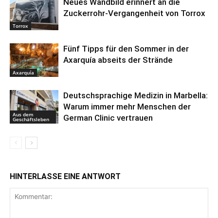
Neues Wandbild erinnert an die
Zuckerrohr-Vergangenheit von Torrox
Torrox
Fünf Tipps für den Sommer in der
Axarquía abseits der Strände
Axarquía
Deutschsprachige Medizin in Marbella:
Warum immer mehr Menschen der
Aus dem
German Clinic vertrauen
Geschäftsleben
HINTERLASSE EINE ANTWORT