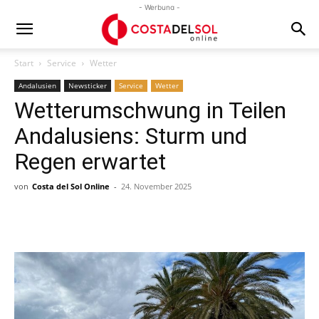
- Werbung -
Start
Service
Wetter
Andalusien
Newsticker
Service
Wetter
Wetterumschwung in Teilen
Andalusiens: Sturm und
Regen erwartet
von
Costa del Sol Online
-
24. November 2025