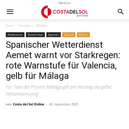
- Werbung -
Start
Service
Wetter
Andalusien
Newsticker
Spanien
Service
Wetter
Spanischer Wetterdienst
Aemet warnt vor Starkregen:
rote Warnstufe für Valencia,
gelb für Málaga
Für Teile der Provinz Málaga gilt am Montag die gelbe
Wetterwarnunng
von
Costa del Sol Online
-
28. September 2025