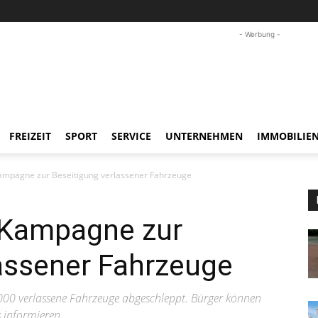
- Werbung -
FREIZEIT
SPORT
SERVICE
UNTERNEHMEN
IMMOBILIE
Kampagne zur Beseitigung verlassener Fahrzeuge
t Kampagne zur
assener Fahrzeuge
.000 verlassene Fahrzeuge abgeschleppt. Bürger können
s informieren