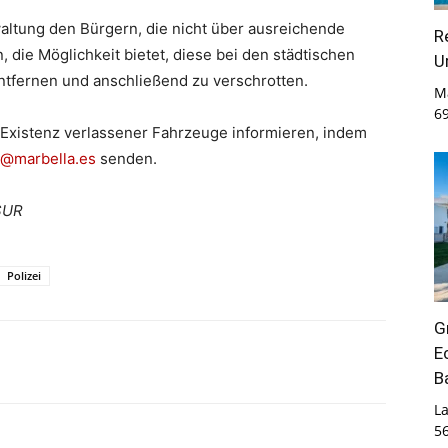
waltung den Bürgern, die nicht über ausreichende
R
, die Möglichkeit bietet, diese bei den städtischen
U
ntfernen und anschließend zu verschrotten.
M
6
e Existenz verlassener Fahrzeuge informieren, indem
a@marbella.es
senden.
 SUR
Polizei
G
E
B
La
5