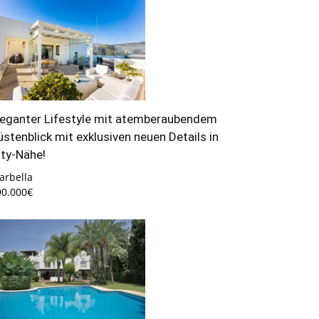
leganter Lifestyle mit atemberaubendem
üstenblick mit exklusiven neuen Details in
ity-Nähe!
arbella
90.000€