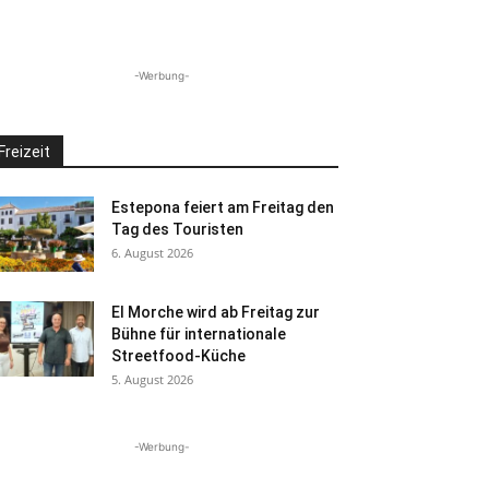
-Werbung-
Freizeit
Estepona feiert am Freitag den
Tag des Touristen
6. August 2026
El Morche wird ab Freitag zur
Bühne für internationale
Streetfood-Küche
5. August 2026
-Werbung-