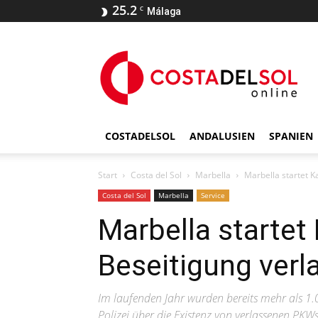
25.2
C
Málaga
COSTADELSOL
ANDALUSIEN
SPANIEN
Start
Costa del Sol
Marbella
Marbella startet 
Costa del Sol
Marbella
Service
Marbella starte
Beseitigung verl
Im laufenden Jahr wurden bereits mehr als 1
Polizei über die Existenz von verlassenen PKW