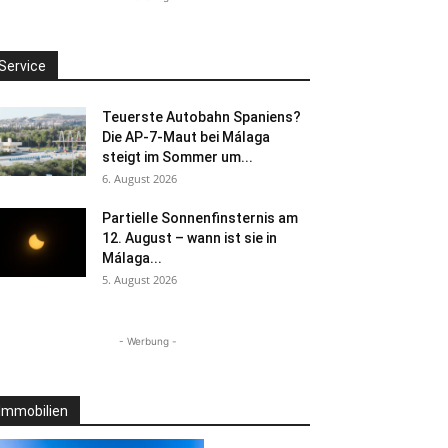
Service
Teuerste Autobahn Spaniens?
Die AP-7-Maut bei Málaga
steigt im Sommer um...
6. August 2026
Partielle Sonnenfinsternis am
12. August – wann ist sie in
Málaga...
5. August 2026
- Werbung -
Immobilien