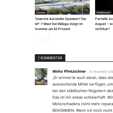
Service
Andalusien
Teuerste Autobahn Spaniens? Die
Partielle S
AP-7-Maut bei Málaga steigt im
August – wa
Sommer um 62 Prozent
sichtbar?
1 KOMMENTAR
Mirko Pfretzschner
15. November 202
„Er erinnerte auch daran, dass di
ausreichende Mittel verfügen, um 
bei den städtischen Registern ab
Das ist mir etwas schleierhaft. W
Motorschadens nicht mehr repara
BEKOMMEN. Wenn ich mich recht e