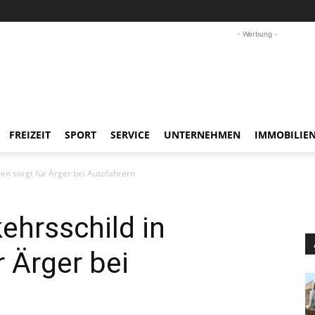
- Werbung -
FREIZEIT
SPORT
SERVICE
UNTERNEHMEN
IMMOBILIE
en sorgt für Ärger bei Autofahrern
ehrsschild in
r Ärger bei