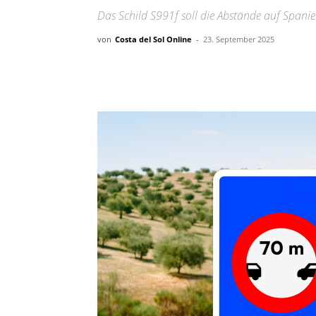
Das Schild S991f soll die Abstände auf Spanie
von
Costa del Sol Online
-
23. September 2025
Teilen