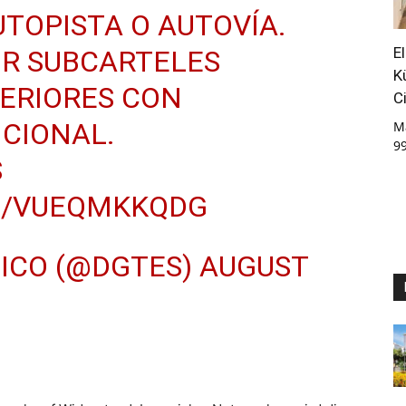
TOPISTA O AUTOVÍA.
E
IR SUBCARTELES
K
FERIORES CON
C
CIONAL.
M
9
S
M/VUEQMKKQDG
FICO (@DGTES)
AUGUST