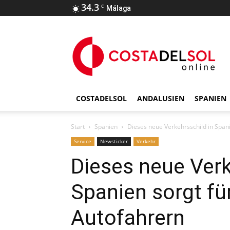
34.3
C
Málaga
COSTADELSOL
ANDALUSIEN
SPANIEN
Start
Spanien
Dieses neue Verkehrsschild in Spani
Service
Newsticker
Verkehr
Dieses neue Verk
Spanien sorgt fü
Autofahrern