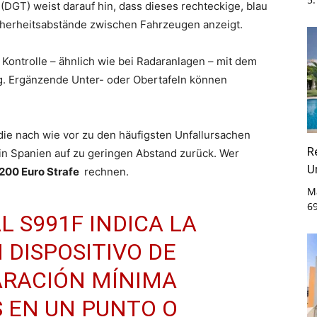
(DGT) weist darauf hin, dass dieses rechteckige, blau
cherheitsabstände zwischen Fahrzeugen anzeigt.
 Kontrolle – ähnlich wie bei Radaranlagen – mit dem
. Ergänzende Unter- oder Obertafeln können
, die nach wie vor zu den häufigsten Unfallursachen
R
in Spanien auf zu geringen Abstand zurück. Wer
U
200 Euro Strafe
rechnen.
M
6
L S991F INDICA LA
 DISPOSITIVO DE
ARACIÓN MÍNIMA
 EN UN PUNTO O