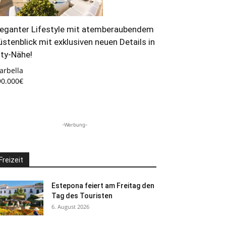
leganter Lifestyle mit atemberaubendem
üstenblick mit exklusiven neuen Details in
ity-Nähe!
arbella
90.000€
-Werbung-
Freizeit
Estepona feiert am Freitag den
Tag des Touristen
6. August 2026