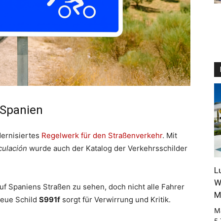
 Spanien
dernisiertes
Regelwerk für den Straßenverkehr
. Mit
culación
wurde auch der Katalog der Verkehrsschilder
L
W
uf Spaniens Straßen zu sehen, doch nicht alle Fahrer
M
neue Schild
S991f
sorgt für Verwirrung und Kritik.
M
5